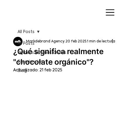
All Posts
Markdebrand Agency
20 feb 2025
1 min de lectura
All Posts
¿Qué significa realmente
Premios Internacionales
"chocolate orgánico"?
Experiencias
Actualizado:
21 feb 2025
Blog