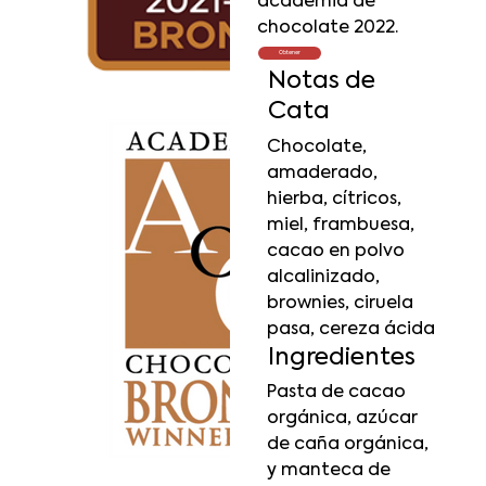
academia de
chocolate 2022.
Obtener
Notas de
Cata
Chocolate,
amaderado,
hierba, cítricos,
miel, frambuesa,
cacao en polvo
alcalinizado,
brownies, ciruela
pasa, cereza ácida
Ingredientes
Pasta de cacao
orgánica, azúcar
de caña orgánica,
y manteca de