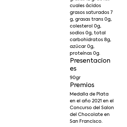
cuales ácidos
grasos saturados 7
g, grasas trans 0g,
colesterol 0g,
sodios 0g, total
carbohidratos 8g,
azúcar 0g,
proteínas 0g.
Presentacion
es
90gr
Premios
Medalla de Plata
en el año 2021 en el
Concurso del Salon
del Chocolate en
San Francisco.