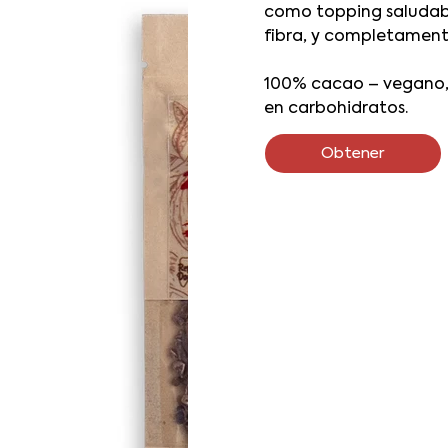
como topping saludabl
fibra, y completamente
100% cacao – vegano, s
en carbohidratos.
Obtener