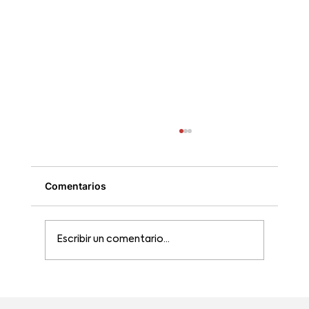
Comentarios
Escribir un comentario...
¡Oro en San Francisco EEUU! Nuestro
Chocolate Chocopunto Blanco con