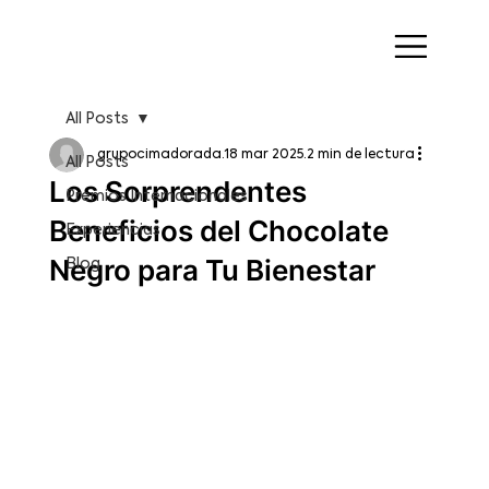
All Posts
grupocimadorada
18 mar 2025
2 min de lectura
All Posts
Los Sorprendentes
Premios Internacionales
Beneficios del Chocolate
Experiencias
Negro para Tu Bienestar
Blog