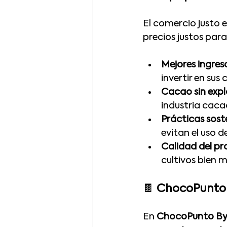
El comercio justo 
precios justos par
Mejores ingreso
invertir en su
Cacao sin expl
industria caca
Prácticas sost
evitan el uso 
Calidad del p
cultivos bien 
🍫 
ChocoPunto 
En 
ChocoPunto By