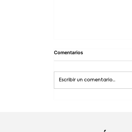
Comentarios
Escribir un comentario...
Recetas con chocolate que
puedes hacer en casa