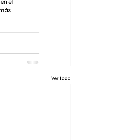
n el 
 más 
Ver todo