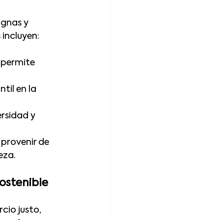
gnas y 
 incluyen:
s permite 
til en la 
rsidad y 
 provenir de 
eza.
ostenible
io justo, 