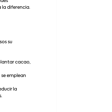
des 
la diferencia. 
os su 
plantar cacao, 
, se emplean 
ducir la 
s.