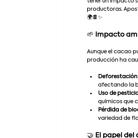
tener un impacto s
productoras. Apost
🌍🍫✨
🌱 
Impacto amb
Aunque el cacao pu
producción ha cau
Deforestación
afectando la b
Uso de pesticid
químicos que c
Pérdida de bio
variedad de flo
🤝 
El papel del