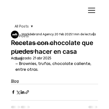
All Posts
Markdebrand Agency
20 feb 2025
1 min de lectura
All Posts
Recetas con chocolate que
Premios Internacionales
puedes hacer en casa
Experiencias
Actualizado:
21 abr 2025
Blog
– Brownies, trufas, chocolate caliente, 
entre otras.
Blog