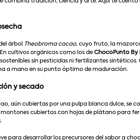
ue combina tradición, ciencia y arte. Aquí te cuent
cosecha
el árbol 
Theobroma cacao
, cuyo fruto, la mazorca
 En cultivos orgánicos como los de 
ChocoPunto By 
tenibles sin pesticidas ni fertilizantes sintéticos.
a a mano en su punto óptimo de maduración.
ción y secado
cao, aún cubiertas por una pulpa blanca dulce, se c
 montones cubiertos con hojas de plátano para fe
. 
ve para desarrollar los precursores del sabor a choc