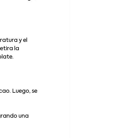
atura y el 
tira la 
olate.
cao. Luego, se 
ogrando una 