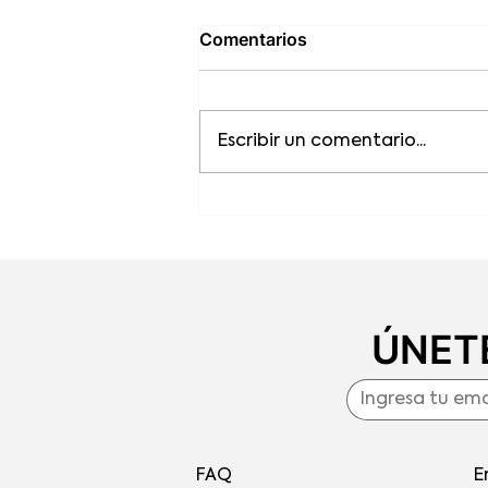
Comentarios
Escribir un comentario...
El impacto del cacao en el
medioambiente y el
comercio justo
ÚNETE
FAQ
E