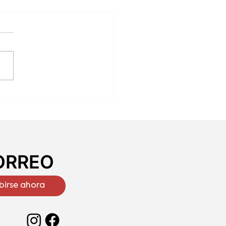
 elegir un buen
olate
CORREO
birse ahora