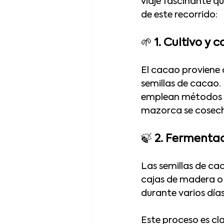
viaje fascinante q
de este recorrido:
🌱 
1. Cultivo y 
El cacao proviene d
semillas de cacao.
emplean métodos sos
mazorca se cosech
🍃 
2. Fermenta
Las semillas de ca
cajas de madera o
durante varios días
Este proceso es cla