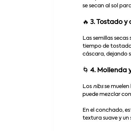
se secan al sol par
🔥 
3. Tostado y
Las semillas secas 
tiempo de tostado v
cáscara, dejando so
🌀 
4. Molienda
Los 
nibs
 se muelen
puede mezclar con
En el conchado, es
textura suave y un 