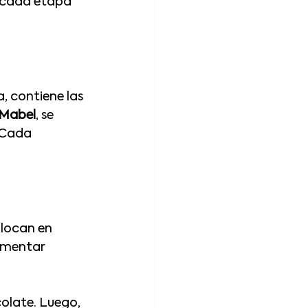
o cada etapa 
, contiene las 
Mabel
, se 
 Cada 
olocan en 
rmentar 
olate. Luego, 