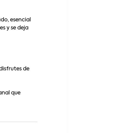
do, esencial 
s y se deja 
isfrutes de 
anal que 